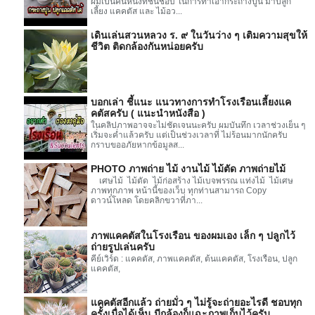
ผมเป็นคนหนึ่งที่ชื่นชอบ ในการทำเอากระถางปูน มาปลูก
เลี้ยง แคคตัส และ ไม้อว...
เดินเล่นสวนหลวง ร. ๙ ในวันว่าง ๆ เติมความสุขให้
ชีวิต ติดกล้องกันหน่อยครับ
บอกเล่า ชี้แนะ แนวทางการทำโรงเรือนเลี้ยงแค
คตัสครับ ( แนะนำหนังสือ )
ในคลิปภาพอาจจะไม่ชัดเจนนะครับ ผมบันทึก เวลาช่วงเย็น ๆ
เริ่มจะค่ำแล้วครับ แต่เป็นช่วงเวลาที่ ไม่ร้อนมากนักครับ
กราบขออภัยหากข้อมูลส...
PHOTO ภาพถ่าย ไม้ งานไม้ ไม้ตัด ภาพถ่ายไม้
เศษไม้ ไม้ตัด ไม้ก่อสร้าง ไม้เบจพรรณ แท่งไม้ ไม้เศษ
ภาพทุกภาพ หน้านี้ของเว็บ ทุกท่านสามารถ Copy
ดาวน์โหลด โดยคลิกขวาที่ภา...
ภาพแคคตัสในโรงเรือน ของผมเอง เล็ก ๆ ปลูกไว้
ถ่ายรูปเล่นครับ
คีย์เวิร์ด : แคคตัส, ภาพแคคตัส, ต้นแคคตัส, โรงเรือน, ปลูก
แคคตัส,
แคคตัสอีกแล้ว ถ่ายมั่ว ๆ ไม่รู้จะถ่ายอะไรดี ชอบทุก
ครั้งเมื่อได้เห็น มีกล้องก็แฉะภาพเก็บไว้ครับ