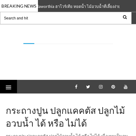
BREAKING NEWS
Haworthia ฮาโวร์เทีย หยดน้ำ ไม้อวบน้ำที่เลี้ยงง่าย เปลี่ยนสีไ
16 Feb 2021
pixmemories ภาพบันทึกทุกความทรงจำ
เว็บรวบรวมภาพถ่าย ที่เป็นความทรงจำ แบ่งปันให้
ดาวน์โหลดแบบฟรี ๆ และ ซื้อขายภาพออนไลน์ราคา
ประหยัด
กระถางปูน ปลูกแคคตัส ปลูกไม้
อวบน้ำ ได้ หรือ ไม่ได้
กระถางปูน ปลูกแคคตัส ปลูกไม้อวบน้ำ ได้ หรือ ไม่ได้ เนื่องผมเป็นคน